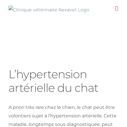
Passer
au
contenu
Hypertension chat
View
L’hypertension
Larger
Image
artérielle du chat
A priori très rare chez le chien, le chat peut être
volontiers sujet à l’hypertension artérielle. Cette
maladie, longtemps sous diagnostiquée, peut