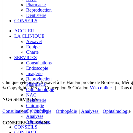
Pharmacie
Reproduction
Dentisterie
CONSEILS
ACCUEIL
LA CLINIQUE
Aexavet
Equipe
Charte
SERVICES
Consultations
Endoscopie
Imagerie
Reproduction
Clinique vétérinaire Aexavet à Le Haillan proche de Bordeaux, Mérig
Pharmacie
© Copyright
2026 | Conception & Création
Véto online
| Tous dr
Ophtalmologie
NAC
Bascule
NOS SERVICES
Dentisterie
de
Chirurgie
la
Orthopédie
Consultations
|
Chirurgie
|
Orthopédie
|
Analyses
|
Ophtalmologi
e 
zone
Analyses
de
Alimentation
CONSEILS ET SOINS
la
CONSEILS
barre
CONTACT