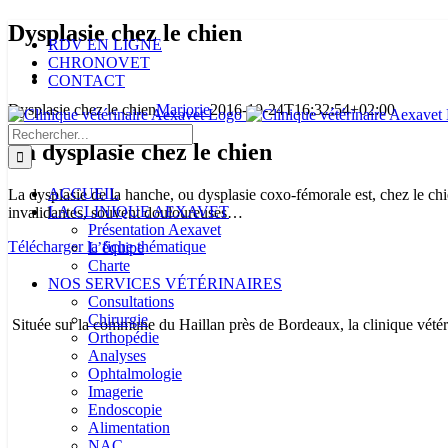
Passer
Dysplasie chez le chien
Facebook
Instagram
RDV EN LIGNE
au
CHRONOVET
contenu
View
CONTACT
Larger
Dysplasie chez le chien
Marjorie
2016-10-24T16:32:54+02:00
Image
Rechercher:
La dysplasie chez le chien
ACCUEIL
La dysplasie de la hanche, ou dysplasie coxo-fémorale est, chez le chi
LA CLINIQUE AEXAVET
invalidantes, souvent douloureuses…
Présentation Aexavet
Télécharger la fiche thématique
L’équipe
Charte
NOS SERVICES VÉTÉRINAIRES
Consultations
Chirurgie
Située sur la commune du Haillan près de Bordeaux, la clinique vétéri
Orthopédie
Analyses
Ophtalmologie
Imagerie
Endoscopie
Alimentation
NAC