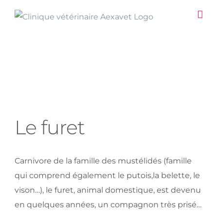
Passer
au
contenu
Le furet
View
Le furet
Larger
Image
Carnivore de la famille des mustélidés (famille
qui comprend également le putois,la belette, le
vison…), le furet, animal domestique, est devenu
en quelques années, un compagnon très prisé…