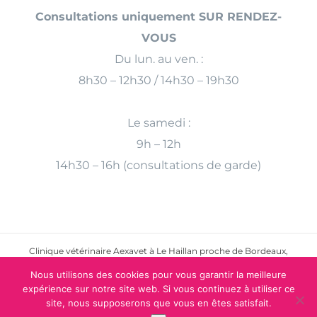
Consultations uniquement SUR RENDEZ-
VOUS
Du lun. au ven. :
8h30 – 12h30 / 14h30 – 19h30
Le samedi :
9h – 12h
14h30 – 16h (consultations de garde)
Clinique vétérinaire Aexavet à Le Haillan proche de Bordeaux,
Mérignac, Eysines, Saint Médard en Jalles
Nous utilisons des cookies pour vous garantir la meilleure
expérience sur notre site web. Si vous continuez à utiliser ce
© Copyright
2026 | Conception & Création
Véto online
| Tous
site, nous supposerons que vous en êtes satisfait.
droits réservés |
Mentions légales